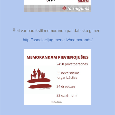
Šeit var parakstīt memorandu par dabisku ģimeni:
http://asociacijagimene.lv/memorands/