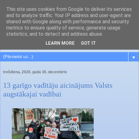
This site uses cookies from Google to deliver its services
and to analyze traffic. Your IP address and user-agent are
shared with Google along with performance and security
metrics to ensure quality of service, generate usage
statistics, and to detect and address abuse.
LEARN MORE
GOT IT
▼
trešdiena, 2020. gada 30. decembris
13 garīgo vadītāju aicinājums Valsts
augstākajai vadībai