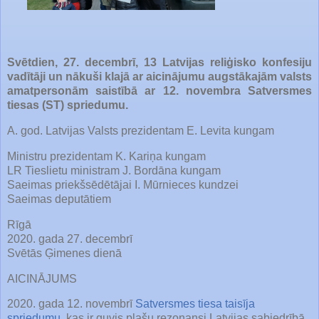
Svētdien, 27. decembrī, 13 Latvijas reliģisko konfesiju
vadītāji un nākuši klajā ar aicinājumu augstākajām valsts
amatpersonām saistībā ar 12. novembra Satversmes
tiesas (ST) spriedumu.
A. god. Latvijas Valsts prezidentam E. Levita kungam
Ministru prezidentam K. Kariņa kungam
LR Tieslietu ministram J. Bordāna kungam
Saeimas priekšsēdētājai I. Mūrnieces kundzei
Saeimas deputātiem
Rīgā
2020. gada 27. decembrī
Svētās Ģimenes dienā
AICINĀJUMS
2020. gada 12. novembrī
Satversmes tiesa
taisīja
spriedumu
, kas ir guvis plašu rezonansi Latvijas sabiedrībā.