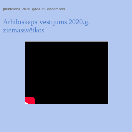
piektdiena, 2020. gada 25. decembris
Arhibīskapa vēstījums 2020.g.
ziemassvētkos