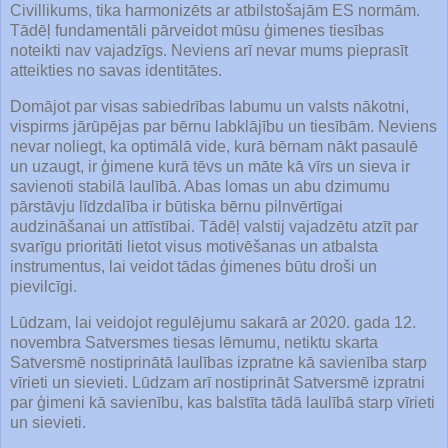
Civillikums, tika harmonizēts ar atbilstošajām ES normām.
Tādēļ fundamentāli pārveidot mūsu ģimenes tiesības
noteikti nav vajadzīgs. Neviens arī nevar mums pieprasīt
atteikties no savas identitātes.
Domājot par visas sabiedrības labumu un valsts nākotni,
vispirms jārūpējas par bērnu labklājību un tiesībām. Neviens
nevar noliegt, ka optimālā vide, kurā bērnam nākt pasaulē
un uzaugt, ir ģimene kurā tēvs un māte kā vīrs un sieva ir
savienoti stabilā laulībā. Abas lomas un abu dzimumu
pārstāvju līdzdalība ir būtiska bērnu pilnvērtīgai
audzināšanai un attīstībai. Tādēļ valstij vajadzētu atzīt par
svarīgu prioritāti lietot visus motivēšanas un atbalsta
instrumentus, lai veidot tādas ģimenes būtu droši un
pievilcīgi.
Lūdzam, lai veidojot regulējumu sakarā ar 2020. gada 12.
novembra Satversmes tiesas lēmumu, netiktu skarta
Satversmē nostiprinātā laulības izpratne kā savienība starp
vīrieti un sievieti. Lūdzam arī nostiprināt Satversmē izpratni
par ģimeni kā savienību, kas balstīta tādā laulībā starp vīrieti
un sievieti.