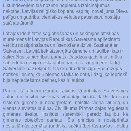
Likumdevējiem tas nozīmē nopietnus izaicinājumus
nākotnē. Latvijas reliģisko kopienu vadītāji novēl jums Dieva
palīgu un gudrību, vienlaikus vēloties paust savu nostāju
šajā jautājumā.
Latvijas identitātes saglabāšanas un sekmīgas attīstības
stūrakmens ir Latvijas Republikas Satversmē apliecināto
vērtību nostiprināšana un īstenošana dzīvē. Saskaņā ar
Satversmi, Latvijā tiek aizsargāta ģimene un laulība, kas ir
saliedētas sabiedrības pamats. Daudzus gadsimtus mūsu
sabiedrībā nebija neskaidrību par to, kas ir ģimene, tādēļ
Satversmē nav iekļauta tās skaidra definīcija. Pašreizējās
norises liecina, ka ir pienācis laiks to darīt, līdzīgi kā iepriekš
bija nepieciešams definēt, kas ir laulība.
Par to, kā ģimeni izprata Latvijas Republikas Satversmes
autori un tiesību sistēmas veidotāji, liecina fakts, ka šajā
sistēmā ģimene ir nepārprotami balstīta viena vīrieša un
vienas sievietes laulībā. Civillikuma Pirmās daļas regulētais
ģimenes tiesību institūts sistēmiski paredz laulību kā
ģimenes objektīvo pamatu. Šis princips ir nostiprināts
neskaitāmās zemāka juridiska spēka (bet tās pašas tiesību