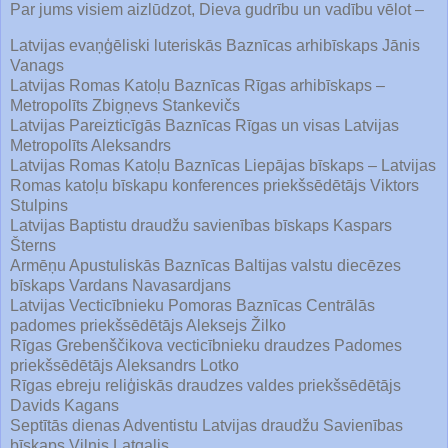
Par jums visiem aizlūdzot, Dieva gudrību un vadību vēlot –
Latvijas evaņģēliski luteriskās Baznīcas arhibīskaps Jānis
Vanags
Latvijas Romas Katoļu Baznīcas Rīgas arhibīskaps –
Metropolīts Zbigņevs Stankevičs
Latvijas Pareizticīgās Baznīcas Rīgas un visas Latvijas
Metropolīts Aleksandrs
Latvijas Romas Katoļu Baznīcas Liepājas bīskaps – Latvijas
Romas katoļu bīskapu konferences priekšsēdētājs Viktors
Stulpins
Latvijas Baptistu draudžu savienības bīskaps Kaspars
Šterns
Armēņu Apustuliskās Baznīcas Baltijas valstu diecēzes
bīskaps Vardans Navasardjans
Latvijas Vecticībnieku Pomoras Baznīcas Centrālās
padomes priekšsēdētājs Aleksejs Žilko
Rīgas Grebenščikova vecticībnieku draudzes Padomes
priekšsēdētājs Aleksandrs Lotko
Rīgas ebreju reliģiskās draudzes valdes priekšsēdētājs
Davids Kagans
Septītās dienas Adventistu Latvijas draudžu Savienības
bīskaps Vilnis Latgalis