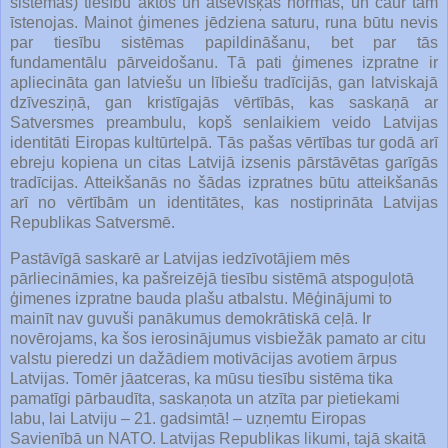
sistēmas) tiesību aktos un atsevišķās normās, un caur tām
īstenojas. Mainot ģimenes jēdziena saturu, runa būtu nevis
par tiesību sistēmas papildināšanu, bet par tās
fundamentālu pārveidošanu. Tā pati ģimenes izpratne ir
apliecināta gan latviešu un lībiešu tradīcijās, gan latviskajā
dzīvesziņā, gan kristīgajās vērtībās, kas saskaņā ar
Satversmes preambulu, kopš senlaikiem veido Latvijas
identitāti Eiropas kultūrtelpā. Tās pašas vērtības tur godā arī
ebreju kopiena un citas Latvijā izsenis pārstāvētas garīgās
tradīcijas. Atteikšanās no šādas izpratnes būtu atteikšanās
arī no vērtībām un identitātes, kas nostiprināta Latvijas
Republikas Satversmē.
Pastāvīgā saskarē ar Latvijas iedzīvotājiem mēs
pārliecināmies, ka pašreizējā tiesību sistēmā atspoguļotā
ģimenes izpratne bauda plašu atbalstu. Mēģinājumi to
mainīt nav guvuši panākumus demokrātiskā ceļā. Ir
novērojams, ka šos ierosinājumus visbiežāk pamato ar citu
valstu pieredzi un dažādiem motivācijas avotiem ārpus
Latvijas. Tomēr jāatceras, ka mūsu tiesību sistēma tika
pamatīgi pārbaudīta, saskaņota un atzīta par pietiekami
labu, lai Latviju – 21. gadsimtā! – uzņemtu Eiropas
Savienībā un NATO. Latvijas Republikas likumi, tajā skaitā