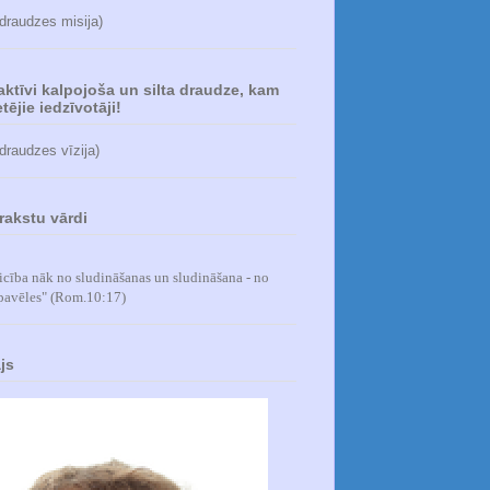
 draudzes misija)
 aktīvi kalpojoša un silta draudze, kam
tējie iedzīvotāji!
 draudzes vīzija)
rakstu vārdi
icība nāk no sludināšanas un sludināšana - no
pavēles
" (Rom.10:17)
js