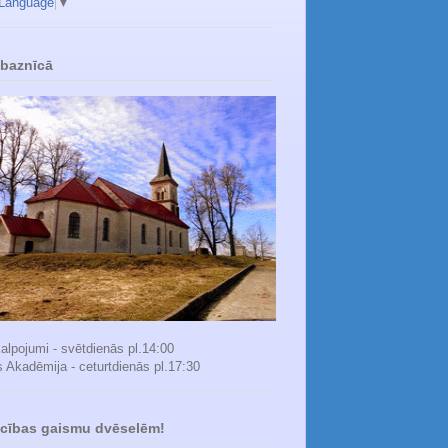
 Language
▼
 baznīcā
alpojumi - svētdienās pl.14:00
s Akadēmija - ceturtdienās pl.17:30
icības gaismu dvēselēm!