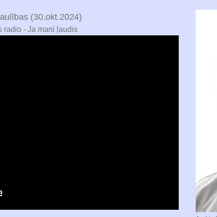
laulības (30.okt.2024)
s radio - Ja mani ļaudis