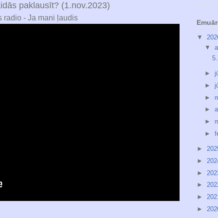
aidās paklausīt? (1.nov.2023)
s radio - Ja mani ļaudis
Emuār
▼
20
▼
a
5
►
j
►
j
►
m
►
a
►
m
►
f
►
20
►
20
►
20
►
20
►
20
►
20