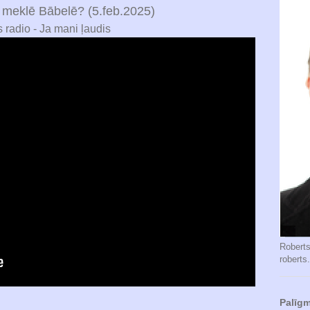
 meklē Bābelē? (5.feb.2025)
s radio - Ja mani ļaudis
Robert
roberts
Palīgm