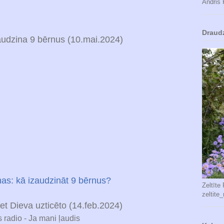
Andris 
Draud
udzina 9 bērnus (10.mai.2024)
as: kā izaudzināt 9 bērnus?
Zeltīte
zeltite
t Dieva uzticēto (14.feb.2024)
s radio - Ja mani ļaudis