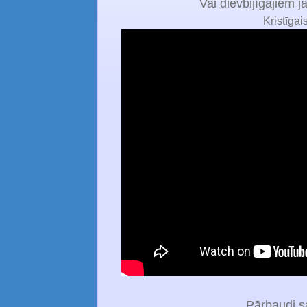
Vai dievbijīgajiem 
Kristīgai
Pārbaudi s