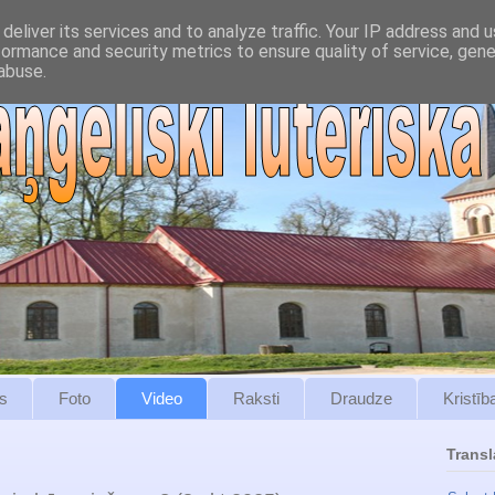
deliver its services and to analyze traffic. Your IP address and 
formance and security metrics to ensure quality of service, gen
abuse.
s
Foto
Video
Raksti
Draudze
Kristīb
Transl