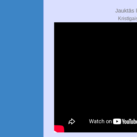
Jauktās 
Kristīgai