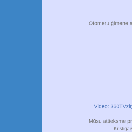
Otomeru ģimene a
Video: 360TVziņ
Mūsu attieksme pre
Kristīgai