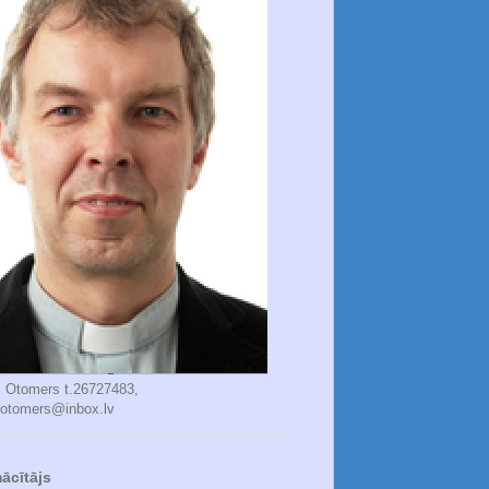
s Otomers t.26727483,
.otomers@inbox.lv
ācītājs