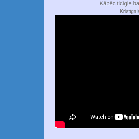
Kāpēc ticīgie b
Kristīgai