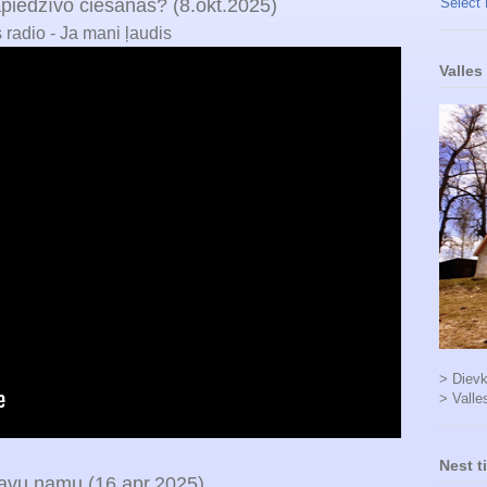
jāpiedzīvo ciešanas? (8.okt.2025)
Select
s radio - Ja mani ļaudis
Valles
> Dievk
> Valle
Nest t
avu namu (16.apr.2025)