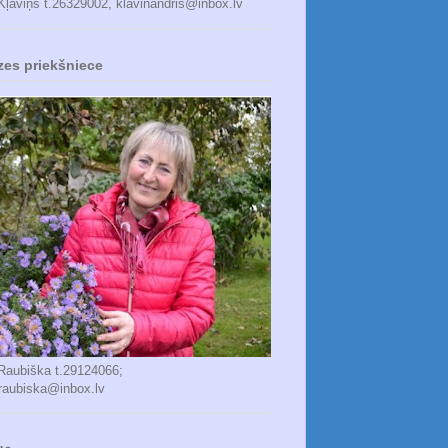
Kļaviņš t.26329002, klavinandris@inbox.lv
zes priekšniece
 Raubiška t.29124066;
_raubiska@inbox.lv