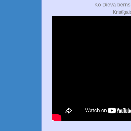
Ko Dieva bērns
Kristīgai