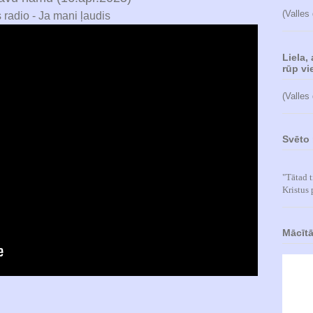
(Valles
s radio - Ja mani ļaudis
Liela,
rūp vie
(Valles
Svēto 
"Tātad t
Kristus 
Mācītā