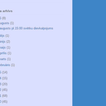
a arhīvs
26
(8)
ugusts
(1)
.augusts pl.15:00 svētku dievkalpojums
ūlijs
(1)
ūnijs
(2)
aijs
(1)
prīlis
(1)
arts
(1)
ebruāris
(1)
25
(14)
24
(15)
23
(20)
22
(45)
21
(68)
20
(45)