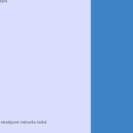
dārs
skatījumi mēneša laikā