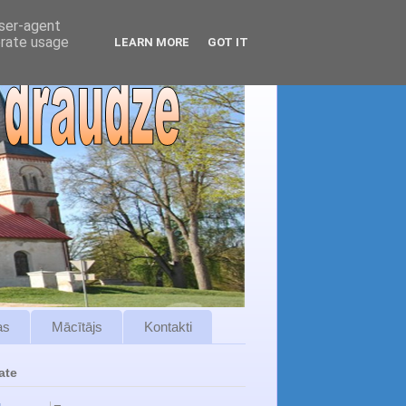
user-agent
erate usage
LEARN MORE
GOT IT
as
Mācītājs
Kontakti
ate