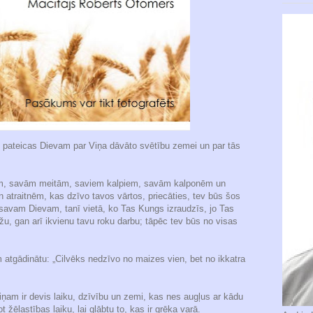
is pateicas Dievam par Viņa dāvāto svētību zemei un par tās
iem, savām meitām, saviem kalpiem, savām kalponēm un
n atraitnēm, kas dzīvo tavos vārtos, priecāties, tev būs šos
avam Dievam, tanī vietā, ko Tas Kungs izraudzīs, jo Tas
žu, gan arī ikvienu tavu roku darbu; tāpēc tev būs no visas
m atgādinātu: „Cilvēks nedzīvo no maizes vien, bet no ikkatra
viņam ir devis laiku, dzīvību un zemi, kas nes augļus ar kādu
 žēlastības laiku, lai glābtu to, kas ir grēka varā.