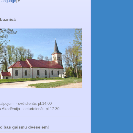
 Language
▼
 baznīcā
alpojumi - svētdienās pl.14:00
s Akadēmija - ceturtdienās pl.17:30
icības gaismu dvēselēm!