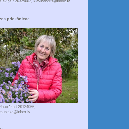
Kļaviņš t.26329002, klavinandris@inbox.lv
zes priekšniece
 Raubiška t.29124066;
_raubiska@inbox.lv