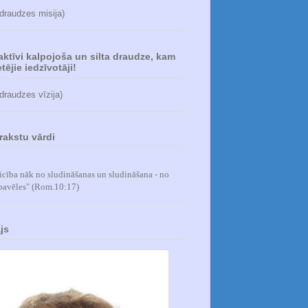
 draudzes misija)
 aktīvi kalpojoša un silta draudze, kam
tējie iedzīvotāji!
 draudzes vīzija)
rakstu vārdi
icība nāk no sludināšanas un sludināšana - no
pavēles
" (Rom.10:17)
js