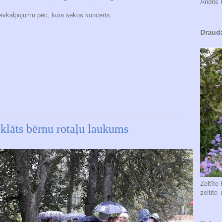
Andris 
ievkalpojumu pēc, kura sekos koncerts.
Draud
klāts bērnu rotaļu laukums
Zeltīte
zeltite