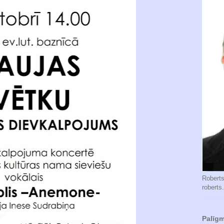
Robert
roberts
Palīgm