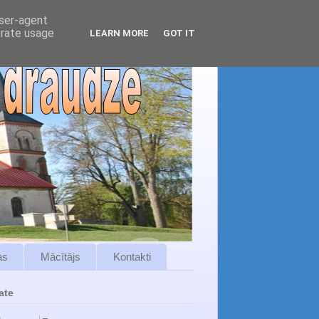
user-agent
erate usage
LEARN MORE
GOT IT
as
Mācītājs
Kontakti
ate