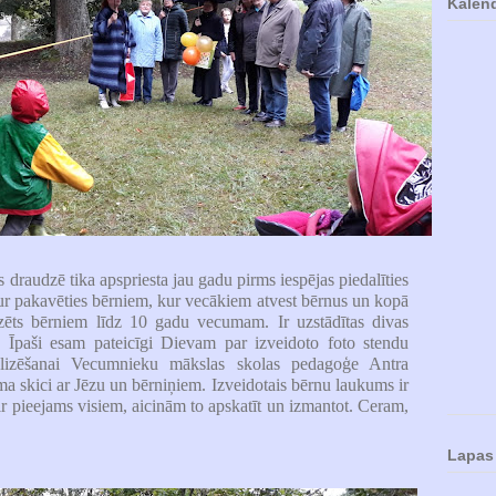
Kalen
 draudzē tika apspriesta jau gadu pirms iespējas piedalīties
 kur pakavēties bērniem, kur vecākiem atvest bērnus un kopā
dzēts bērniem līdz 10 gadu vecumam. Ir uzstādītas divas
. Īpaši esam pateicīgi Dievam par izveidoto foto stendu
ealizēšanai Vecumnieku mākslas skolas pedagoģe Antra
a skici ar Jēzu un bērniņiem. Izveidotais bērnu laukums ir
ir pieejams visiem, aicinām to apskatīt un izmantot. Ceram,
Lapas 