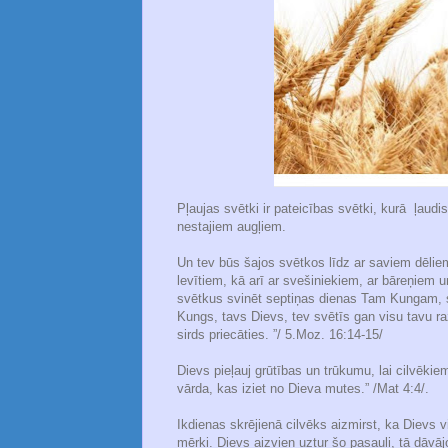
Pļaujas svētki ir pateicības svētki, kurā ļaud
nestajiem augļiem.
Un tev būs šajos svētkos līdz ar saviem dēl
levītiem, kā arī ar svešiniekiem, ar bāreņiem u
svētkus svinēt septiņas dienas Tam Kungam, s
Kungs, tavs Dievs, tev svētīs gan visu tavu ra
sirds priecāties. ”/ 5.Moz. 16:14-15/
Dievs pieļauj grūtības un trūkumu, lai cilvēkie
vārda, kas iziet no Dieva mutes.” /Mat 4:4/.
Ikdienas skrējienā cilvēks aizmirst, ka Dievs 
mērķi. Dievs aizvien uztur šo pasauli, tā dāvājot