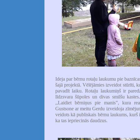
Ideja par bērnu rotaļu laukumu pie baznīcas
šajā projektā. Vēlējāmies izveidot stūrīti,
pavadīt laiku. Rotaļu laukumiņš ir pare
līdzsvara šūpoles un divas smilšu kastes
,,Laidiet bērniņus pie manis”, kura r
Gustsone ar meitu Gerdu izveidoja zīmējum
veidots kā publiskais bērnu laukums, kurš 
ka tas iepriecinās daudzus.