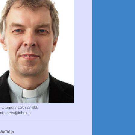
s Otomers t.26727483,
.otomers@inbox.lv
ācītājs