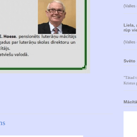
(Valles
Liela,
rūp vie
(Valles
Svēto 
"Tātad t
Kristus 
Mācītā
ms