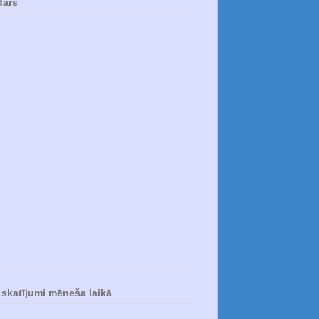
dārs
skatījumi mēneša laikā