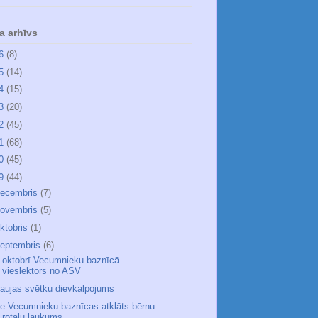
a arhīvs
26
(8)
25
(14)
24
(15)
23
(20)
22
(45)
21
(68)
20
(45)
19
(44)
ecembris
(7)
ovembris
(5)
ktobris
(1)
eptembris
(6)
. oktobrī Vecumnieku baznīcā
vieslektors no ASV
ļaujas svētku dievkalpojums
ie Vecumnieku baznīcas atklāts bērnu
rotaļu laukums