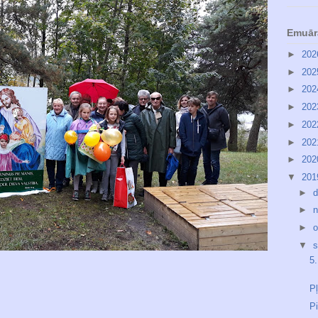
Emuār
►
20
►
20
►
20
►
20
►
20
►
20
►
20
▼
20
►
d
►
n
►
o
▼
s
5
P
P