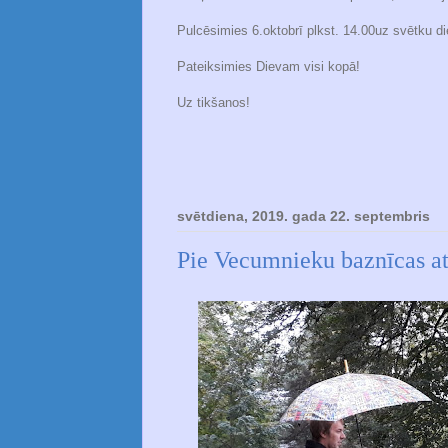
Pulcēsimies 6.oktobrī plkst. 14.00uz svētku d
Pateiksimies Dievam visi kopā!
Uz tikšanos!
svētdiena, 2019. gada 22. septembris
Pie Vecumnieku baznīcas at