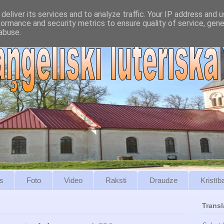
deliver its services and to analyze traffic. Your IP address and 
formance and security metrics to ensure quality of service, gen
abuse.
s
Foto
Video
Raksti
Draudze
Kristīb
Transl