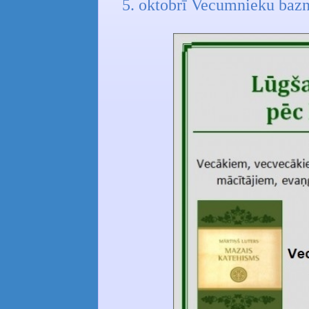
5. oktobrī Vecumnieku bazn