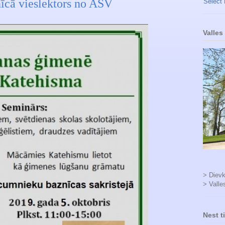
īcā vieslektors no ASV
Select
Valles
> Dievk
> Valle
Nest t