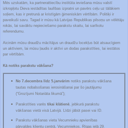
Mēs uzskatām, ka partnerattiecību institūta ieviešana mūsu valstī
izkropļotu Dieva iestādītas laulības izpratni un pavērs ceļu uz tālākiem
soļiem, kas ir pretrunā ar kristīgām ģimeniskām vērtībām. Politiķi ir
paveikuši savu. Tagad ir mūsu kā Latvijas Republikas pilsoņu un vēlētāju
rokās, lai savāktu nepieciešamo parakstu skaitu, lai sarīkotu
referendumu.
Aicinām mūsu draudžu mācītājus un draudžu locekļus būt atsaucīgiem
un aktīviem, lai mūsu ļaudis ir aktīvi un dodas parakstīties, lai iestātos
par vērtībām.
Kā notiks parakstu vākšana?
No 7.decembra līdz 5.janvārim
notiks parakstu vākšana
tautas nobalsošanas ierosināšanai par šo jautājumu
(“Grozījumi Notariāta likumā”);
Parakstīties varēs
tikai klātienē
, jebkurā parakstu
vākšanas vietā visā Latvijā. Līdzi jābūt pasei vai ID.
Parakstu vākšanas vieta Vecumnieku apvienības
pārvaldes klientu centrā, Vecumniekos, Rīgas ielā 29.