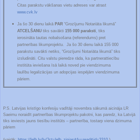
Citas
parakstu vākšanas vietu adreses var atrast
www.cvk.lv
Ja šo 30 dienu laikā
PAR
“Grozījumu Notariāta likumā”
ATCELŠANU
tiks savākti
155 000 paraksti
, tiks
ierosināta tautas nobalsošana (referendums) pret
partnerības likumprojektu. Ja šo 30 dienu laikā 155 000
parakstu savākti netiks, “Grozījumi Notariāta likumā” tiks
izsludināti. Citu valstu pieredze rāda, ka partnerattiecību
institūta ieviešana īsā laikā noved pie viendzimuma
laulību legalizācijas un adopcijas iespējām viendzimuma
pāriem.
P.S. Latvijas kristīgo konfesiju vadītāji novembra sākumā aicināja LR
Saeimu noraidīt partnerības likumprojektu pakotni, kas paredz, ka Latvijā
tiks ieviests jauns tiesību institūts – partnerība, tostarp viena dzimuma
pāriem
(vairāk:
https://lelb.lv/lv/?ct=lelb_zinjas&fu=read&id=3310
)