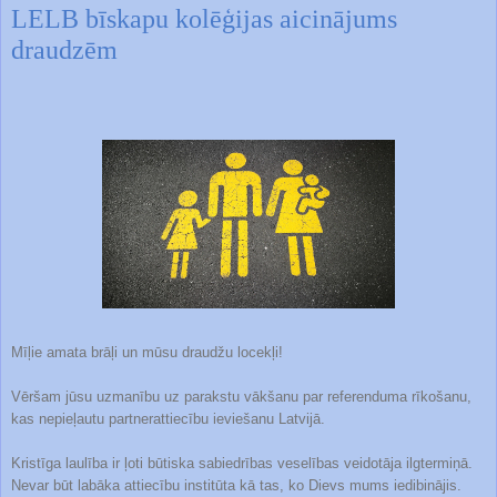
LELB bīskapu kolēģijas aicinājums
draudzēm
Mīļie amata brāļi un mūsu draudžu locekļi!
Vēršam jūsu uzmanību uz parakstu vākšanu par referenduma rīkošanu,
kas nepieļautu partnerattiecību ieviešanu Latvijā.
Kristīga laulība ir ļoti būtiska sabiedrības veselības veidotāja ilgtermiņā.
Nevar būt labāka attiecību institūta kā tas, ko Dievs mums iedibinājis.