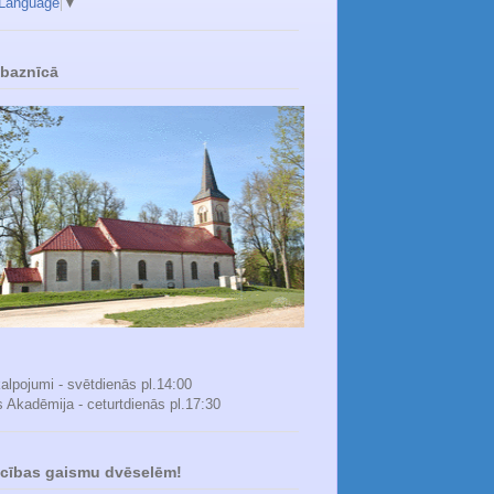
 Language
▼
 baznīcā
alpojumi - svētdienās pl.14:00
s Akadēmija - ceturtdienās pl.17:30
icības gaismu dvēselēm!