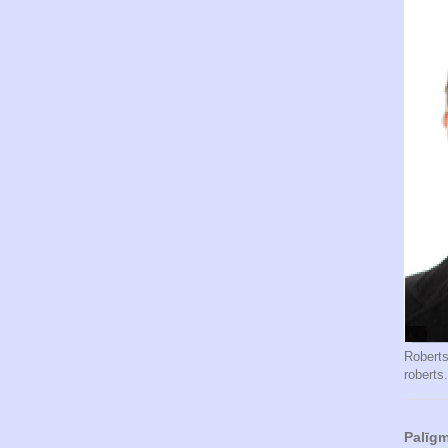
Robert
roberts
Palīgm