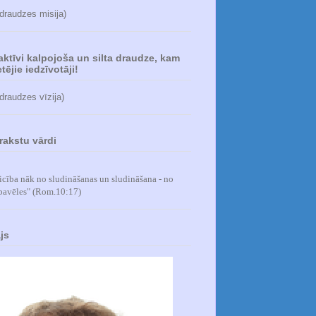
 draudzes misija)
 aktīvi kalpojoša un silta draudze, kam
tējie iedzīvotāji!
 draudzes vīzija)
rakstu vārdi
icība nāk no sludināšanas un sludināšana - no
pavēles
" (Rom.10:17)
js