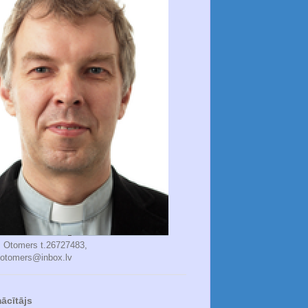
s Otomers t.26727483,
.otomers@inbox.lv
ācītājs