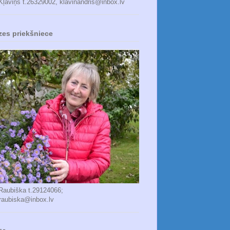
Kļaviņš t.26329002, klavinandris@inbox.lv
zes priekšniece
 Raubiška t.29124066;
_raubiska@inbox.lv