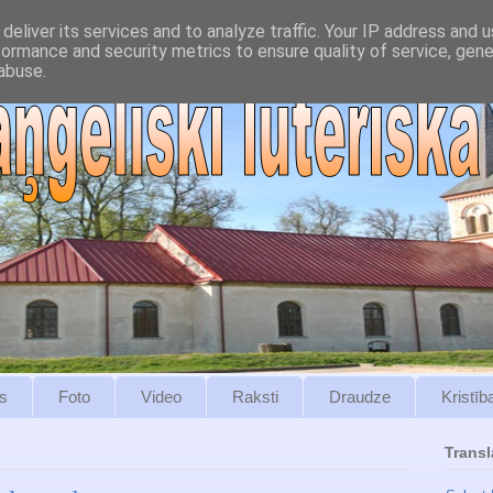
deliver its services and to analyze traffic. Your IP address and 
formance and security metrics to ensure quality of service, gen
abuse.
s
Foto
Video
Raksti
Draudze
Kristīb
Transl