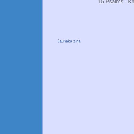
15.Psalms - K
Jaunāka ziņa