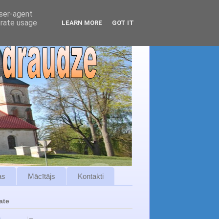
user-agent
erate usage
LEARN MORE
GOT IT
as
Mācītājs
Kontakti
ate