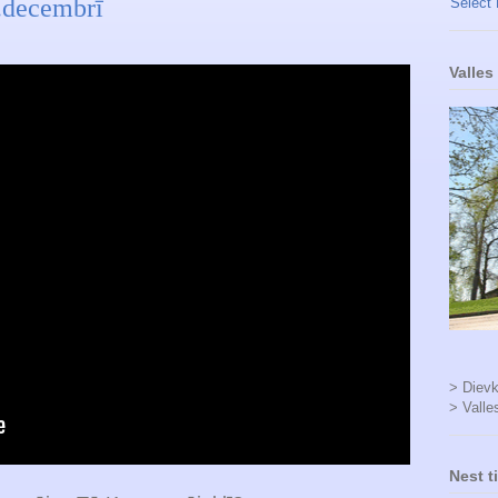
3.decembrī
Select
Valles
> Dievk
> Valle
Nest t