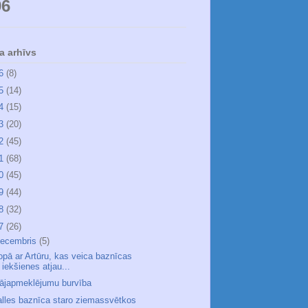
96
a arhīvs
26
(8)
25
(14)
24
(15)
23
(20)
22
(45)
21
(68)
20
(45)
19
(44)
18
(32)
17
(26)
ecembris
(5)
opā ar Artūru, kas veica baznīcas
iekšienes atjau...
ājapmeklējumu burvība
alles baznīca staro ziemassvētkos