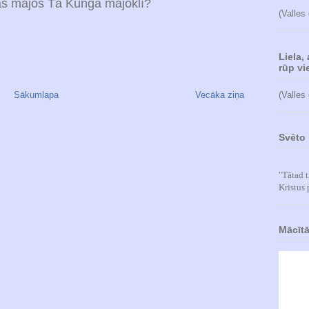
as mājos Tā Kunga mājoklī?
(Valles
Liela,
rūp vie
(Valles
Sākumlapa
Vecāka ziņa
Svēto 
"Tātad t
Kristus 
Mācītā