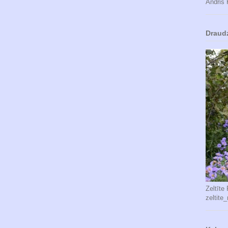
Andris 
Draud
Zeltīte
zeltite