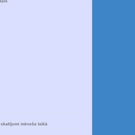
dārs
skatījumi mēneša laikā