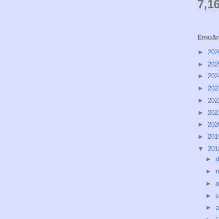
7,1
Emuār
►
20
►
20
►
20
►
20
►
20
►
20
►
20
►
20
▼
20
►
d
►
n
►
o
►
s
►
a