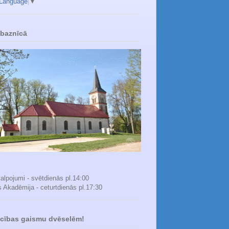
 Language
▼
 baznīcā
alpojumi - svētdienās pl.14:00
s Akadēmija - ceturtdienās pl.17:30
icības gaismu dvēselēm!