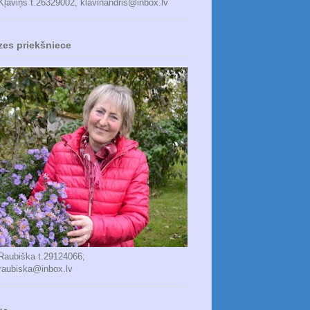
Kļaviņš t.26329002, klavinandris@inbox.lv
zes priekšniece
 Raubiška t.29124066;
_raubiska@inbox.lv