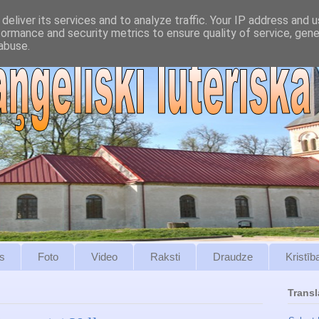
deliver its services and to analyze traffic. Your IP address and 
formance and security metrics to ensure quality of service, gen
abuse.
s
Foto
Video
Raksti
Draudze
Kristīb
Transl