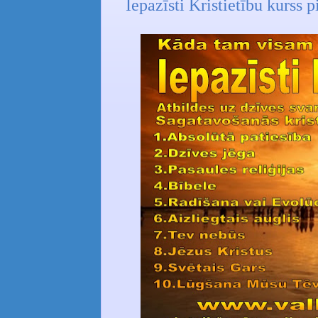
Iepazīsti Kristietību kurss p