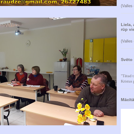
(Valles
Liela,
rūp vie
(Valles
Svēto 
"Tātad t
Kristus 
Mācītā