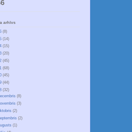
66
a arhīvs
26
(8)
25
(14)
24
(15)
23
(20)
22
(45)
21
(68)
20
(45)
19
(44)
18
(32)
ecembris
(8)
ovembris
(3)
ktobris
(2)
eptembris
(2)
ugusts
(1)