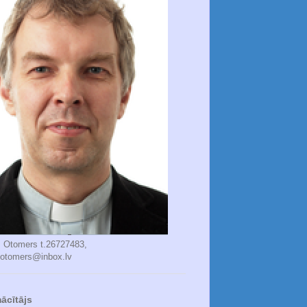
s Otomers t.26727483,
.otomers@inbox.lv
ācītājs