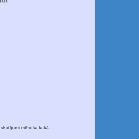
dārs
skatījumi mēneša laikā