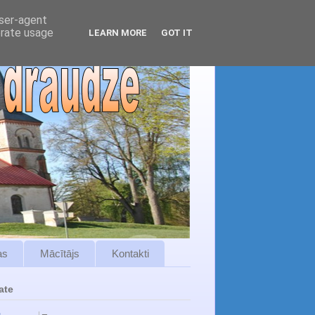
user-agent
erate usage
LEARN MORE
GOT IT
as
Mācītājs
Kontakti
ate