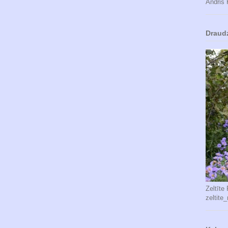
Andris 
Draud
Zeltīte
zeltite