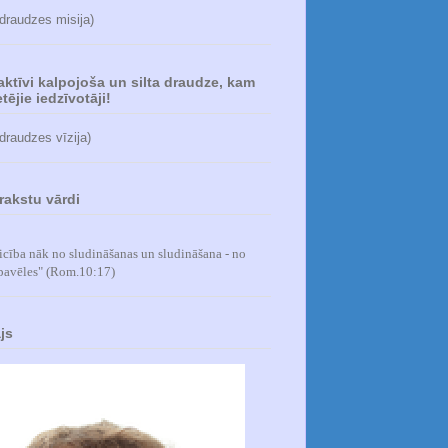
 draudzes misija)
 aktīvi kalpojoša un silta draudze, kam
tējie iedzīvotāji!
 draudzes vīzija)
rakstu vārdi
icība nāk no sludināšanas un sludināšana - no
pavēles
" (Rom.10:17)
js