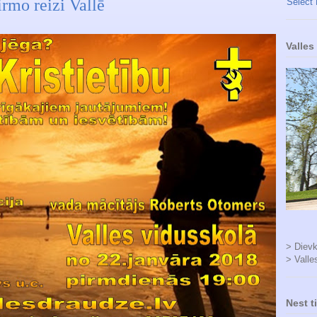
irmo reizi Vallē
Select
Valles
> Dievk
> Valle
Nest t