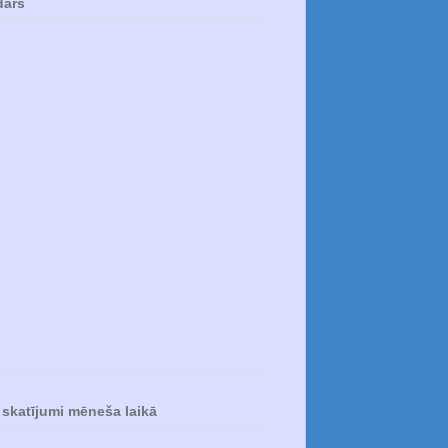
dārs
skatījumi mēneša laikā