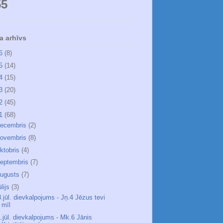
55
a arhīvs
26
(8)
25
(14)
24
(15)
23
(20)
22
(45)
21
(68)
ecembris
(2)
ovembris
(8)
ktobris
(4)
eptembris
(7)
ugusts
(7)
ūlijs
(3)
.jūl. dievkalpojums - Jņ.4 Jēzus tevi
mīl
1.jūl. dievkalpojums - Mk.6 Jānis