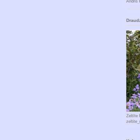
Andris 
Draud
Zeltīte
zeltite