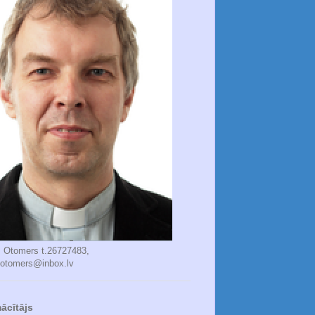
s Otomers t.26727483,
.otomers@inbox.lv
ācītājs