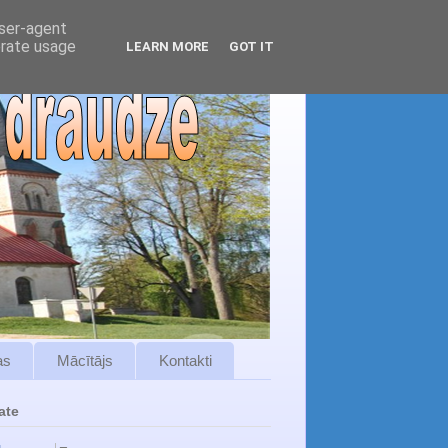
user-agent
erate usage
LEARN MORE
GOT IT
as
Mācītājs
Kontakti
ate