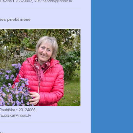
Kļaviņš t.26329002, klavinandris@inbox.lv
zes priekšniece
 Raubiška t.29124066;
_raubiska@inbox.lv