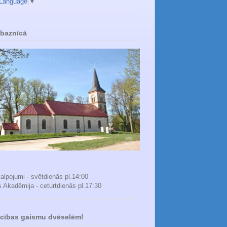
 Language
▼
 baznīcā
alpojumi - svētdienās pl.14:00
s Akadēmija - ceturtdienās pl.17:30
icības gaismu dvēselēm!