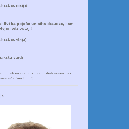
 draudzes misija)
 aktīvi kalpojoša un silta draudze, kam
tējie iedzīvotāji!
 draudzes vīzija)
rakstu vārdi
icība nāk no sludināšanas un sludināšana - no
pavēles
" (Rom.10:17)
js