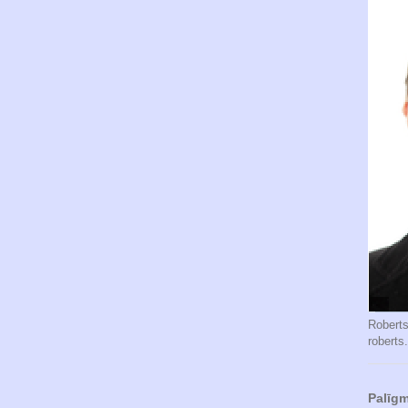
Robert
roberts
Palīgm