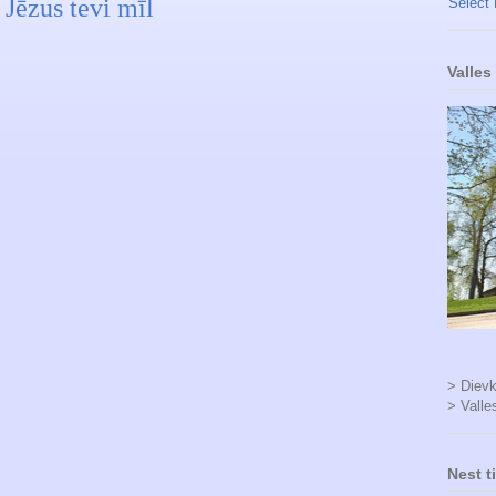
 Jēzus tevi mīl
Select
Valles
> Dievk
> Valle
Nest t