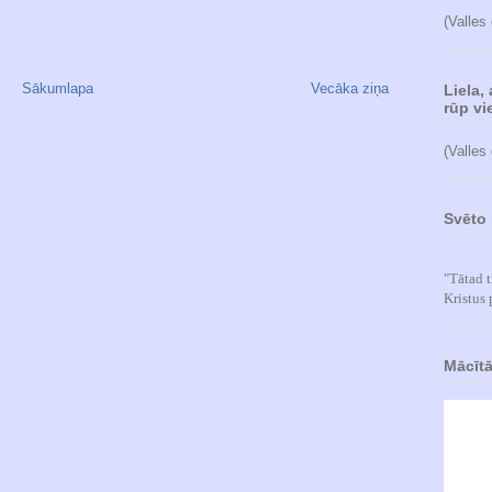
(Valles
Sākumlapa
Vecāka ziņa
Liela,
rūp vie
(Valles
Svēto 
"Tātad t
Kristus 
Mācītā