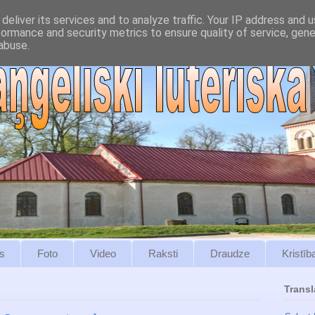
deliver its services and to analyze traffic. Your IP address and 
formance and security metrics to ensure quality of service, gen
abuse.
s
Foto
Video
Raksti
Draudze
Kristīb
Transl