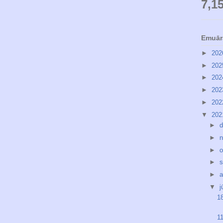
7,1
Emuār
►
20
►
20
►
20
►
20
►
20
▼
20
►
d
►
n
►
o
►
s
►
a
▼
j
18
1