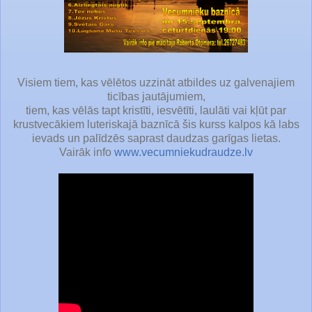
Visiem tiem, kas vēlētos uzzināt atbildes uz galvenajiem
ticības jautājumiem,
tiem, kas vēlās tapt kristīti, iesvētīti, laulāti vai kļūt par
krustvecākiem luteriskajā baznīcā šis kurss kalpos kā labs
ievads un palīdzēs saprast daudzas garīgas lietas.
Vairāk info
www.vecumniekudraudze.lv