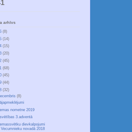
41
a arhīvs
26
(8)
25
(14)
24
(15)
23
(20)
22
(45)
21
(68)
20
(45)
19
(44)
18
(32)
ecembris
(8)
ājapmeklējumi
iemas nometne 2019
esvētības 3.adventā
iemassvētku dievkalpojumi
Vecumnieku novadā 2018