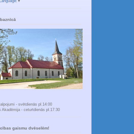
 Language
▼
 baznīcā
alpojumi - svētdienās pl.14:00
s Akadēmija - ceturtdienās pl.17:30
icības gaismu dvēselēm!