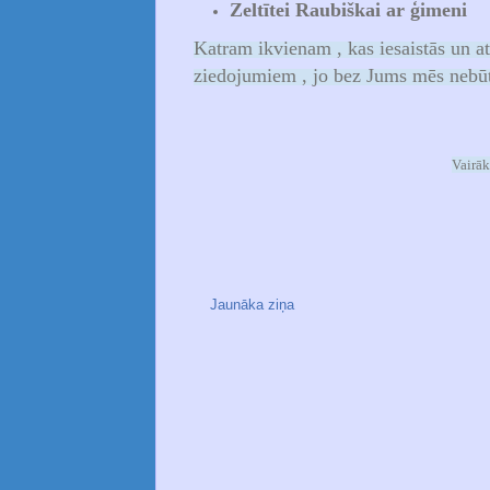
Zeltītei Raubiškai ar ģimeni
Katram ikvienam , kas iesaistās un a
ziedojumiem , jo bez Jums mēs nebūtu
Vairā
Jaunāka ziņa