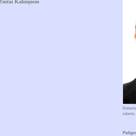
 Zintai Kalniņiem
Robert
roberts
Palīgm