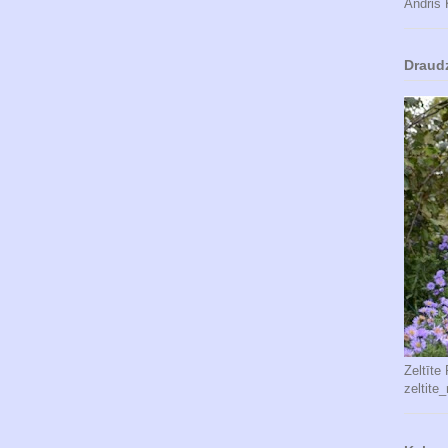
Andris 
Draud
Zeltīte
zeltite