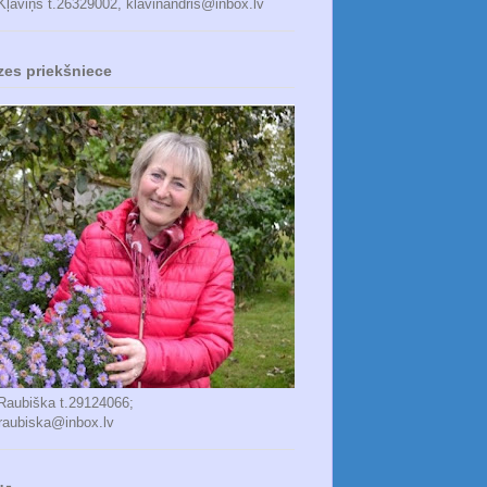
Kļaviņš t.26329002, klavinandris@inbox.lv
zes priekšniece
 Raubiška t.29124066;
_raubiska@inbox.lv