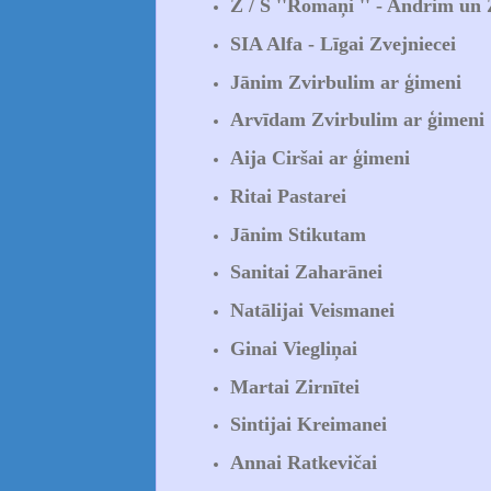
Z / S ''Romaņi '' - Andrim un
SIA Alfa - Līgai Zvejniecei
Jānim Zvirbulim ar ģimeni
Arvīdam Zvirbulim ar ģimeni
Aija Ciršai ar ģimeni
Ritai Pastarei
Jānim Stikutam
Sanitai Zaharānei
Natālijai Veismanei
Ginai Viegliņai
Martai Zirnītei
Sintijai Kreimanei
Annai Ratkevičai