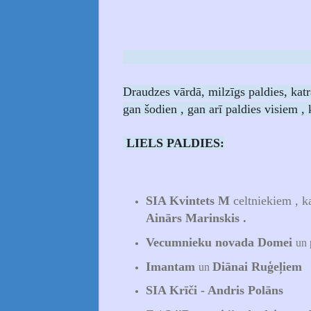
Draudzes vārdā, milzīgs paldies, kat
gan šodien , gan arī paldies visiem , 
LIELS PALDIES:
SIA Kvintets M
celtniekiem , ka
Ainārs Marinskis .
Vecumnieku novada Domei
un 
Imantam
Diānai Ruģeļiem
un
SIA Krīči - Andris Polāns