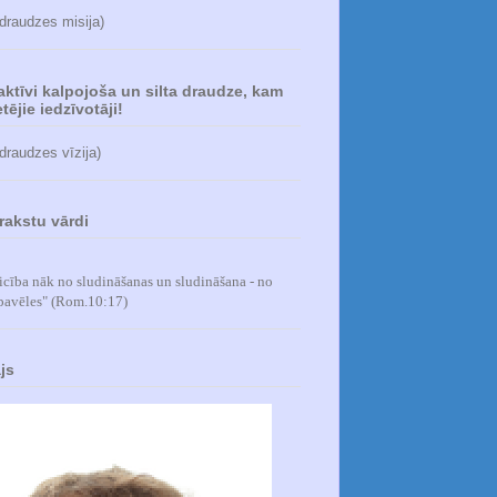
 draudzes misija)
 aktīvi kalpojoša un silta draudze, kam
tējie iedzīvotāji!
 draudzes vīzija)
rakstu vārdi
icība nāk no sludināšanas un sludināšana - no
pavēles
" (Rom.10:17)
js