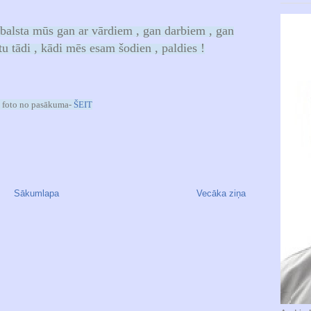
tbalsta mūs gan ar vārdiem , gan darbiem , gan
 tādi , kādi mēs esam šodien , paldies !
k foto no pasākuma-
ŠEIT
Sākumlapa
Vecāka ziņa