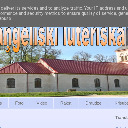
deliver its services and to analyze traffic. Your IP address and 
formance and security metrics to ensure quality of service, gen
abuse.
s
Foto
Video
Raksti
Draudze
Kristīb
Transl