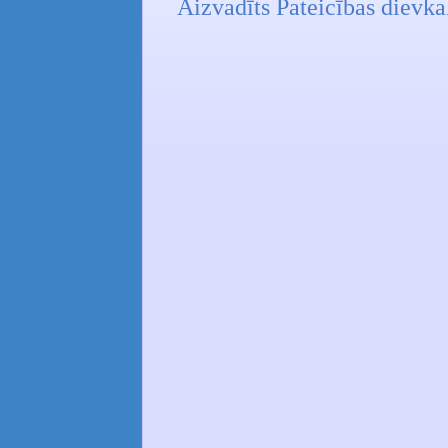
Aizvadīts Pateicības dievk