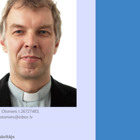
s Otomers t.26727483,
.otomers@inbox.lv
ācītājs