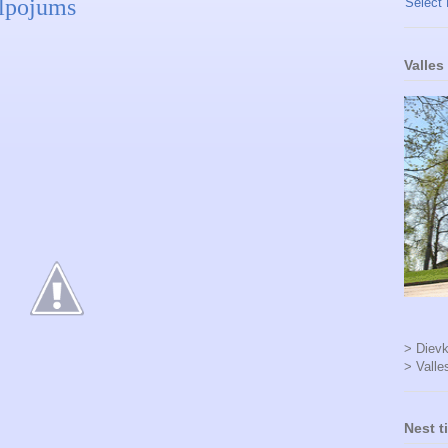
alpojums
Select
Valles
> Dievk
> Valle
Nest t