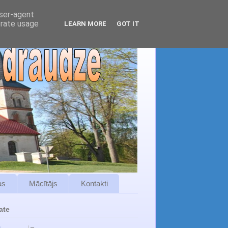
user-agent
erate usage
LEARN MORE
GOT IT
as
Mācītājs
Kontakti
ate