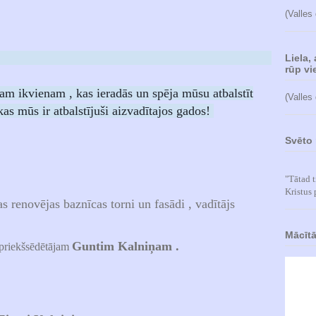
(Valles
Liela,
rūp vie
ram ikvienam , kas ieradās un spēja mūsu atbalstīt
(Valles
kas mūs ir atbalstījuši aizvadītajos gados!
Svēto 
"Tātad t
Kristus 
s renovējas baznīcas torni un fasādi ,
vadītājs
Mācītā
Guntim Kalniņam .
priekšsēdētājam