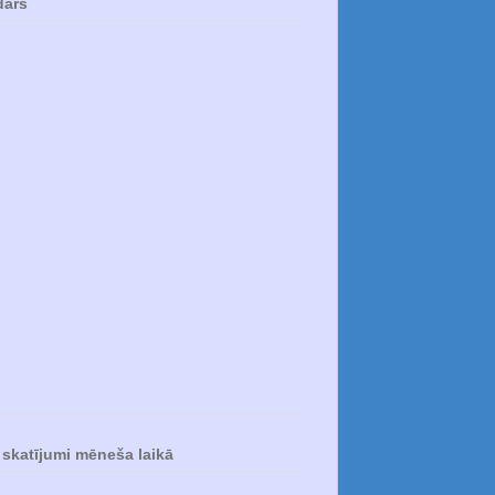
dārs
skatījumi mēneša laikā